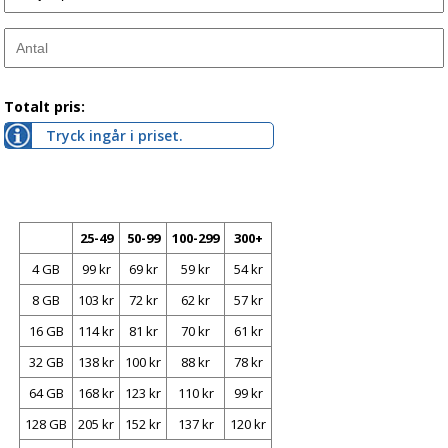
Totalt pris:
Tryck ingår i priset.
25-49
50-99
100-299
300+
4 GB
99 kr
69 kr
59 kr
54 kr
8 GB
103 kr
72 kr
62 kr
57 kr
16 GB
114 kr
81 kr
70 kr
61 kr
32 GB
138 kr
100 kr
88 kr
78 kr
64 GB
168 kr
123 kr
110 kr
99 kr
128 GB
205 kr
152 kr
137 kr
120 kr