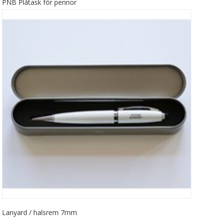
PNB Plåtask för pennor
Lanyard / halsrem 7mm