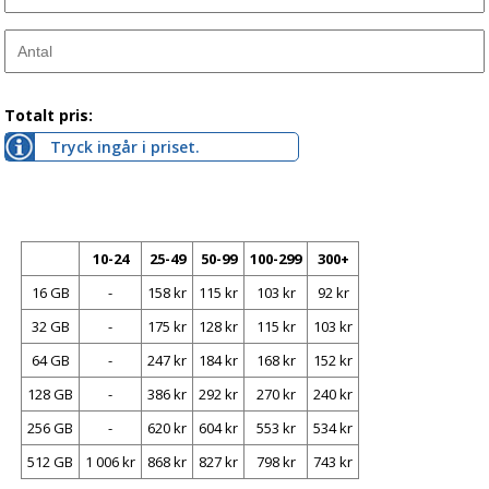
Totalt pris:
Tryck ingår i priset.
10-24
25-49
50-99
100-299
300+
16 GB
-
158 kr
115 kr
103 kr
92 kr
32 GB
-
175 kr
128 kr
115 kr
103 kr
64 GB
-
247 kr
184 kr
168 kr
152 kr
128 GB
-
386 kr
292 kr
270 kr
240 kr
256 GB
-
620 kr
604 kr
553 kr
534 kr
512 GB
1 006 kr
868 kr
827 kr
798 kr
743 kr