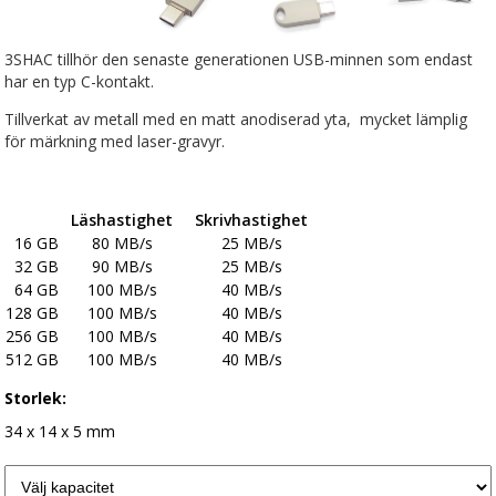
3SHAC tillhör den senaste generationen USB-minnen som endast
har en typ C-kontakt.
Tillverkat av metall med en matt anodiserad yta, mycket lämplig
för märkning med laser-gravyr.
Läshastighet
Skrivhastighet
16 GB
80 MB/s
25 MB/s
32 GB
90 MB/s
25 MB/s
64 GB
100 MB/s
40 MB/s
128 GB
100 MB/s
40 MB/s
256 GB
100 MB/s
40 MB/s
512 GB
100 MB/s
40 MB/s
Storlek:
34 x 14 x 5 mm