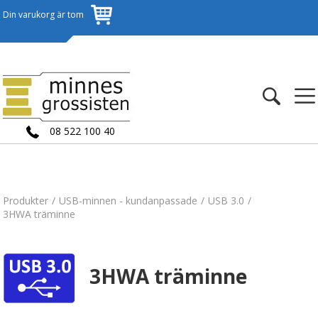
Din varukorg är tom
08 522 100 40
Produkter
USB-minnen - kundanpassade
USB 3.0
3HWA träminne
3HWA träminne