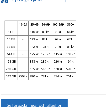
10-24
25-49
50-99
100-299
300+
8 GB
-
116 kr
83 kr
71 kr
66 kr
16 GB
-
123 kr
88 kr
76 kr
67 kr
32 GB
-
142 kr
103 kr
91 kr
81 kr
64 GB
-
175 kr
128 kr
115 kr
103 kr
128 GB
-
318 kr
239 kr
220 kr
194 kr
256 GB
-
585 kr
568 kr
520 kr
503 kr
512 GB
950 kr
820 kr
781 kr
754 kr
701 kr
Se förpackningar och tillbehör