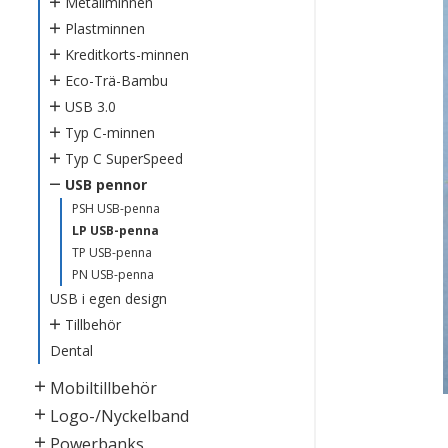
Metallminnen
Plastminnen
Kreditkorts-minnen
Eco-Trä-Bambu
USB 3.0
Typ C-minnen
Typ C SuperSpeed
USB pennor
PSH USB-penna
LP USB-penna
TP USB-penna
PN USB-penna
USB i egen design
Tillbehör
Dental
Mobiltillbehör
Logo-/Nyckelband
Powerbanks