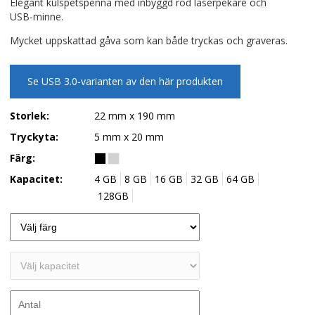
Elegant kulspetspenna med inbyggd röd laserpekare och
USB-minne.
Mycket uppskattad gåva som kan både tryckas och graveras.
Se USB 3.0-varianten av den här produkten
Storlek:
22 mm x 190 mm
Tryckyta:
5 mm x 20 mm
Färg:
Kapacitet:
4 GB
8 GB
16 GB
32 GB
64 GB
128GB