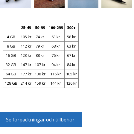
25-49
50-99
100-299
300+
4 GB
105 kr
74 kr
63 kr
58 kr
8 GB
112 kr
79 kr
68 kr
63 kr
16 GB
123 kr
88 kr
76 kr
67 kr
32 GB
147 kr
107 kr
94 kr
84 kr
64 GB
177 kr
130 kr
116 kr
105 kr
128 GB
214 kr
159 kr
144 kr
126 kr
Se förpackningar och tillbehör