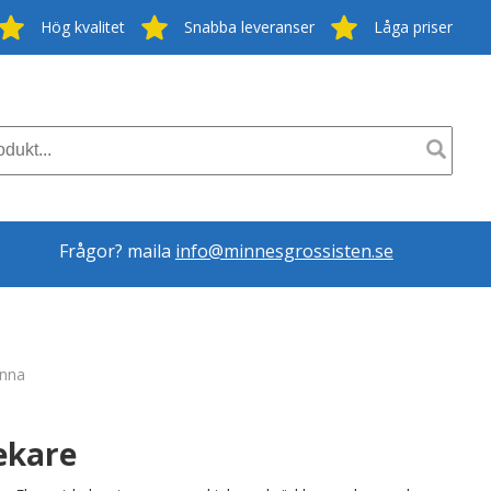
Hög kvalitet
Snabba leveranser
Låga priser
Frågor? maila
info@minnesgrossisten.se
nna
ekare