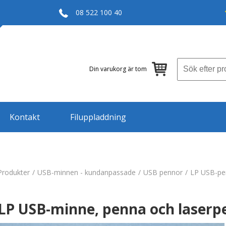
08 522 100 40
Din varukorg är tom
Kontakt
Filuppladdning
Produkter
USB-minnen - kundanpassade
USB pennor
LP USB-pe
LP USB-minne, penna och laserp