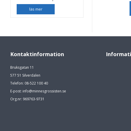
läs mer
Kontaktinformation
Informat
Bruksgatan 11
577 51 Silverdalen
Telefon: 08-522 100 40
E-post: info@minnesgrossisten.se
Org.nr: 969763-9731